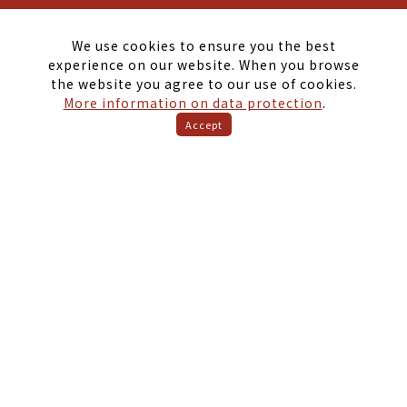
特殊境遇兒少關懷
復歸計畫
We use cookies to ensure you the best
計畫緣起
計畫緣起
experience on our website. When you browse
the website you agree to our use of cookies.
補助計畫
參與資格
More information on data protection
.
關懷站
實質效益
Accept
復歸流程
捐款方式
聯絡我們
戒癮
反毒教育
兒少關懷
社團法人中華趕路的雁全人關懷協會．防制兒少藥物濫用（反毒，